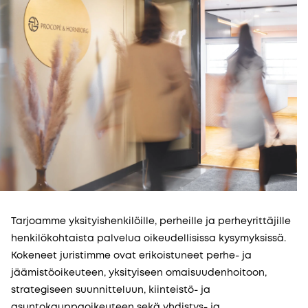
Tarjoamme yksityishenkilöille, perheille ja perheyrittäjille
henkilökohtaista palvelua oikeudellisissa kysymyksissä.
Kokeneet juristimme ovat erikoistuneet perhe- ja
jäämistöoikeuteen, yksityiseen omaisuudenhoitoon,
strategiseen suunnitteluun, kiinteistö- ja
asuntokauppaoikeuteen sekä yhdistys- ja