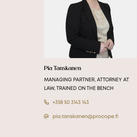
More from Procopé &
Hornborg?
Pia Tanskanen
scribe to our newsletter to receive our latest n
blogs, references and more from us.
MANAGING PARTNER, ATTORNEY AT
LAW, TRAINED ON THE BENCH
+358 50 3143 143
pia.tanskanen@procope.fi
tter language: