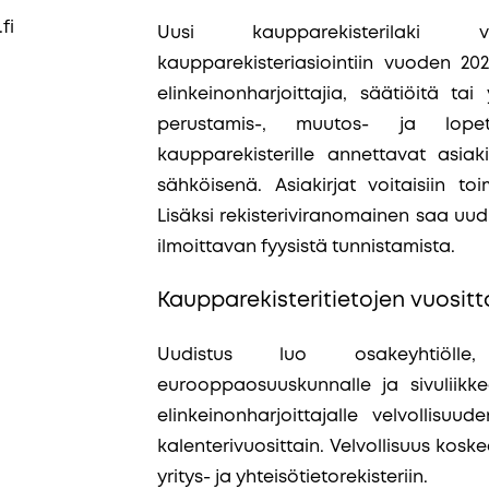
fi
Uusi kaupparekisterilaki v
kaupparekisteriasiointiin vuoden 2026
elinkeinonharjoittajia, säätiöitä tai 
perustamis-, muutos- ja lopet
kaupparekisterille annettavat asiaki
sähköisenä. Asiakirjat voitaisiin toi
Lisäksi rekisteriviranomainen saa uu
ilmoittavan fyysistä tunnistamista.
Kaupparekisteritietojen vuosit
Uudistus luo osakeyhtiölle, 
eurooppaosuuskunnalle ja sivuliikk
elinkeinonharjoittajalle velvollisuude
kalenterivuosittain. Velvollisuus kosk
yritys- ja yhteisötietorekisteriin.