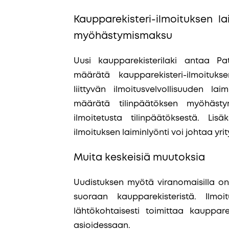
Kaupparekisteri-ilmoituksen l
myöhästymismaksu
Uusi kaupparekisterilaki antaa Pate
määrätä kaupparekisteri-ilmoitukse
liittyvän ilmoitusvelvollisuuden la
määrätä tilinpäätöksen myöhästy
ilmoitetusta tilinpäätöksestä. Lis
ilmoituksen laiminlyönti voi johtaa yr
Muita keskeisiä muutoksia
Uudistuksen myötä viranomaisilla on 
suoraan kaupparekisteristä. Ilmoit
lähtökohtaisesti toimittaa kaupparek
asioidessaan.