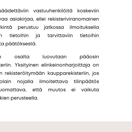
ädettäviin vastuuhenkilöitä koskeviin
avaa asiakirjaa, ellei rekisteriviranomainen
kintä perustuu jatkossa ilmoituksella
in tietoihin ja tarvittaviin tietoihin
ta päätöksestä.
ttajien osalta luovutaan pääosin
eriin. Yksityinen elinkeinonharjoittaja on
en rekisteröitymään kaupparekisteriin, jos
tolain nojalla ilmoitettava tilinpäätös
 huomattava, että muutos ei vaikuta
kien perusteella.