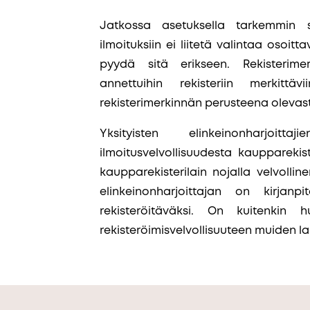
Jatkossa asetuksella tarkemmin sä
ilmoituksiin ei liitetä valintaa osoitt
pyydä sitä erikseen. Rekisterimer
annettuihin rekisteriin merkittävi
rekisterimerkinnän perusteena olevas
Yksityisten elinkeinonharjoi
ilmoitusvelvollisuudesta kaupparekist
kaupparekisterilain nojalla velvollin
elinkeinonharjoittajan on kirjanpi
rekisteröitäväksi. On kuitenkin
rekisteröimisvelvollisuuteen muiden la