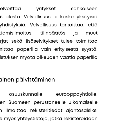
elvoittaa yritykset sähköiseen
 alusta. Velvollisuus ei koske yksityisiä
yhdistyksiä. Velvollisuus tarkoittaa, että
tamisilmoitus, tilinpäätös ja muut
rjat sekä lisäselvitykset tulee toimittaa
mittaa paperilla vain erityisestä syystä.
distuksen myötä oikeuden vaatia paperilla
tainen päivittäminen
osuuskunnalle, eurooppayhtiölle,
een Suomeen perustaneelle ulkomaiselle
n ilmoittaa rekisteritiedot ajantasaisiksi
ee myös yhteystietoja, jotka rekisteröidään