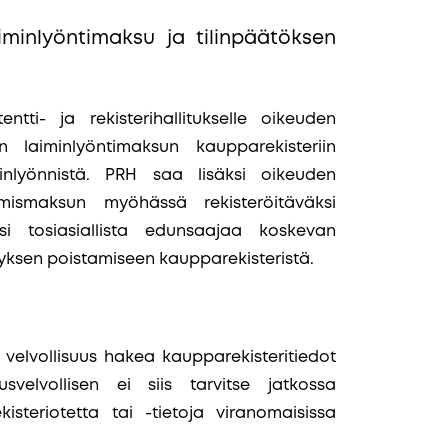
aiminlyöntimaksu ja tilinpäätöksen
ntti- ja rekisterihallitukselle oikeuden
n laiminlyöntimaksun kaupparekisteriin
iminlyönnistä. PRH saa lisäksi oikeuden
mismaksun myöhässä rekisteröitäväksi
äksi tosiasiallista edunsaajaa koskevan
ityksen poistamiseen kaupparekisteristä.
velvollisuus hakea kaupparekisteritiedot
usvelvollisen ei siis tarvitse jatkossa
isteriotetta tai -tietoja viranomaisissa