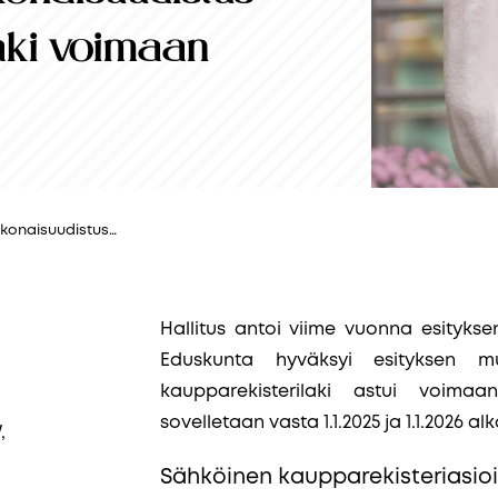
laki voimaan
okonaisuudistus…
Hallitus antoi viime vuonna esityksen,
Eduskunta hyväksyi esityksen m
kaupparekisterilaki astui voima
sovelletaan vasta 1.1.2025 ja 1.1.2026 al
,
Sähköinen kaupparekisteriasioin