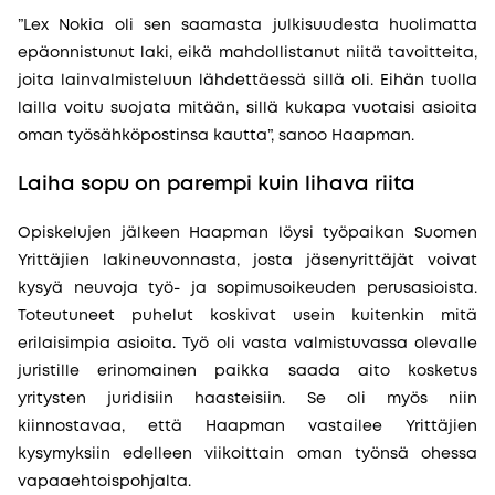
”Lex Nokia oli sen saamasta julkisuudesta huolimatta
epäonnistunut laki, eikä mahdollistanut niitä tavoitteita,
joita lainvalmisteluun lähdettäessä sillä oli. Eihän tuolla
lailla voitu suojata mitään, sillä kukapa vuotaisi asioita
oman työsähköpostinsa kautta”, sanoo Haapman.
Laiha sopu on parempi kuin lihava riita
Opiskelujen jälkeen Haapman löysi työpaikan Suomen
Yrittäjien lakineuvonnasta, josta jäsenyrittäjät voivat
kysyä neuvoja työ- ja sopimusoikeuden perusasioista.
Toteutuneet puhelut koskivat usein kuitenkin mitä
erilaisimpia asioita. Työ oli vasta valmistuvassa olevalle
juristille erinomainen paikka saada aito kosketus
yritysten juridisiin haasteisiin. Se oli myös niin
kiinnostavaa, että Haapman vastailee Yrittäjien
kysymyksiin edelleen viikoittain oman työnsä ohessa
vapaaehtoispohjalta.