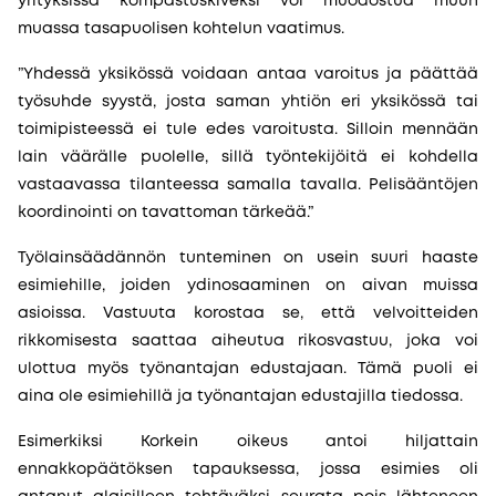
yrityksissä kompastuskiveksi voi muodostua muun
muassa tasapuolisen kohtelun vaatimus.
”Yhdessä yksikössä voidaan antaa varoitus ja päättää
työsuhde syystä, josta saman yhtiön eri yksikössä tai
toimipisteessä ei tule edes varoitusta. Silloin mennään
lain väärälle puolelle, sillä työntekijöitä ei kohdella
vastaavassa tilanteessa samalla tavalla. Pelisääntöjen
koordinointi on tavattoman tärkeää.”
Työlainsäädännön tunteminen on usein suuri haaste
esimiehille, joiden ydinosaaminen on aivan muissa
asioissa. Vastuuta korostaa se, että velvoitteiden
rikkomisesta saattaa aiheutua rikosvastuu, joka voi
ulottua myös työnantajan edustajaan. Tämä puoli ei
aina ole esimiehillä ja työnantajan edustajilla tiedossa.
Esimerkiksi Korkein oikeus antoi hiljattain
ennakkopäätöksen tapauksessa, jossa esimies oli