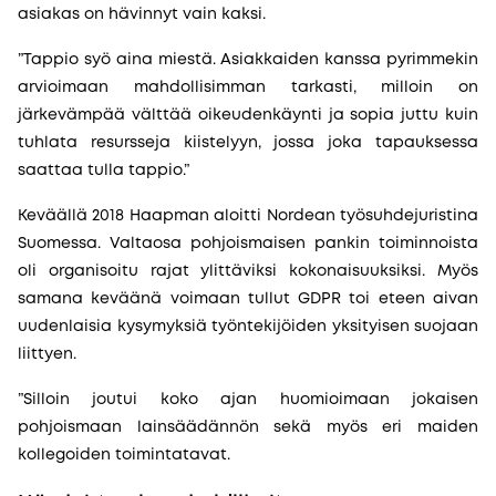
asiakas on hävinnyt vain kaksi.
”Tappio syö aina miestä. Asiakkaiden kanssa pyrimmekin
arvioimaan mahdollisimman tarkasti, milloin on
järkevämpää välttää oikeudenkäynti ja sopia juttu kuin
tuhlata resursseja kiistelyyn, jossa joka tapauksessa
saattaa tulla tappio.”
Keväällä 2018 Haapman aloitti Nordean työsuhdejuristina
Suomessa. Valtaosa pohjoismaisen pankin toiminnoista
oli organisoitu rajat ylittäviksi kokonaisuuksiksi. Myös
samana keväänä voimaan tullut GDPR toi eteen aivan
uudenlaisia kysymyksiä työntekijöiden yksityisen suojaan
liittyen.
”Silloin joutui koko ajan huomioimaan jokaisen
pohjoismaan lainsäädännön sekä myös eri maiden
kollegoiden toimintatavat.