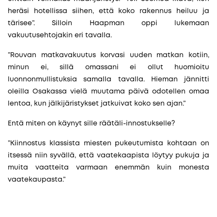
heräsi hotellissa siihen, että koko rakennus heiluu ja
tärisee”. Silloin Haapman oppi lukemaan
vakuutusehtojakin eri tavalla.
”Rouvan matkavakuutus korvasi uuden matkan kotiin,
minun ei, sillä omassani ei ollut huomioitu
luonnonmullistuksia samalla tavalla. Hieman jännitti
oleilla Osakassa vielä muutama päivä odotellen omaa
lentoa, kun jälkijäristykset jatkuivat koko sen ajan.”
Entä miten on käynyt sille räätäli-innostukselle?
”Kiinnostus klassista miesten pukeutumista kohtaan on
itsessä niin syvällä, että vaatekaapista löytyy pukuja ja
muita vaatteita varmaan enemmän kuin monesta
vaatekaupasta.”