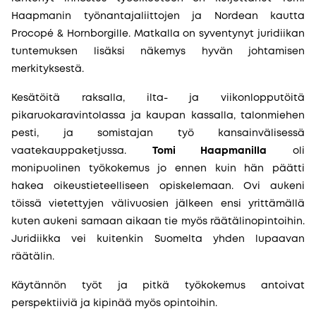
Haapmanin työnantajaliittojen ja Nordean kautta
Procopé & Hornborgille. Matkalla on syventynyt juridiikan
tuntemuksen lisäksi näkemys hyvän johtamisen
merkityksestä.
Kesätöitä raksalla, ilta- ja viikonlopputöitä
pikaruokaravintolassa ja kaupan kassalla, talonmiehen
pesti, ja somistajan työ kansainvälisessä
vaatekauppaketjussa.
Tomi Haapmanilla
oli
monipuolinen työkokemus jo ennen kuin hän päätti
hakea oikeustieteelliseen opiskelemaan. Ovi aukeni
töissä vietettyjen välivuosien jälkeen ensi yrittämällä
kuten aukeni samaan aikaan tie myös räätälinopintoihin.
Juridiikka vei kuitenkin Suomelta yhden lupaavan
räätälin.
Käytännön työt ja pitkä työkokemus antoivat
perspektiiviä ja kipinää myös opintoihin.