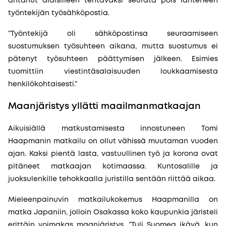
antanut alaisilleen tehtäväksi seurata pois lähteneen
työntekijän työsähköpostia.
”Työntekijä oli sähköpostinsa seuraamiseen
suostumuksen työsuhteen aikana, mutta suostumus ei
pätenyt työsuhteen päättymisen jälkeen. Esimies
tuomittiin viestintäsalaisuuden loukkaamisesta
henkilökohtaisesti.”
Maanjäristys yllätti maailmanmatkaajan
Aikuisiällä matkustamisesta innostuneen Tomi
Haapmanin matkailu on ollut vähissä muutaman vuoden
ajan. Kaksi pientä lasta, vastuullinen työ ja korona ovat
pitäneet matkaajan kotimaassa. Kuntosalille ja
juoksulenkille tehokkaalla juristilla sentään riittää aikaa.
Mieleenpainuvin matkailukokemus Haapmanilla on
matka Japaniin, jolloin Osakassa koko kaupunkia järisteli
erittäin voimakas maanjäristys. ”Tuli Suomea ikävä, kun