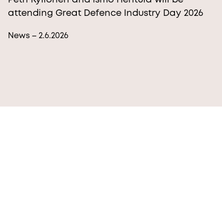
Petri Kyllönen and Ismo Hentula will be
attending Great Defence Industry Day 2026
News – 2.6.2026
More from Procopé & Hornborg?
Subscribe to our newsletter to receive our latest
news, blogs, references and more from us.