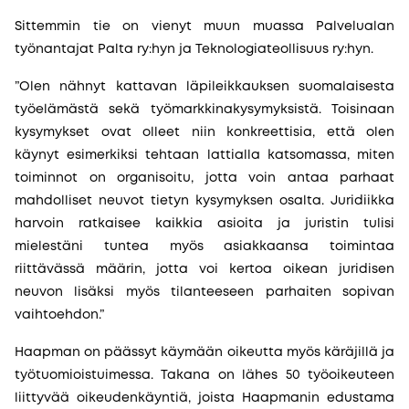
Sittemmin tie on vienyt muun muassa Palvelualan
työnantajat Palta ry:hyn ja Teknologiateollisuus ry:hyn.
”Olen nähnyt kattavan läpileikkauksen suomalaisesta
työelämästä sekä työmarkkinakysymyksistä. Toisinaan
kysymykset ovat olleet niin konkreettisia, että olen
käynyt esimerkiksi tehtaan lattialla katsomassa, miten
toiminnot on organisoitu, jotta voin antaa parhaat
mahdolliset neuvot tietyn kysymyksen osalta. Juridiikka
harvoin ratkaisee kaikkia asioita ja juristin tulisi
mielestäni tuntea myös asiakkaansa toimintaa
riittävässä määrin, jotta voi kertoa oikean juridisen
neuvon lisäksi myös tilanteeseen parhaiten sopivan
vaihtoehdon.”
Haapman on päässyt käymään oikeutta myös käräjillä ja
työtuomioistuimessa. Takana on lähes 50 työoikeuteen
liittyvää oikeudenkäyntiä, joista Haapmanin edustama