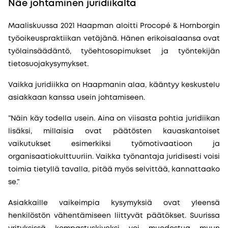
Näe johtaminen juridiikalta
Maaliskuussa 2021 Haapman aloitti Procopé & Hornborgin
työoikeuspraktiikan vetäjänä. Hänen erikoisalaansa ovat
työlainsäädäntö, työehtosopimukset ja työntekijän
tietosuojakysymykset.
Vaikka juridiikka on Haapmanin alaa, kääntyy keskustelu
asiakkaan kanssa usein johtamiseen.
”Näin käy todella usein. Aina on viisasta pohtia juridiikan
lisäksi, millaisia ovat päätösten kauaskantoiset
vaikutukset esimerkiksi työmotivaatioon ja
organisaatiokulttuuriin. Vaikka työnantaja juridisesti voisi
toimia tietyllä tavalla, pitää myös selvittää, kannattaako
se.”
Asiakkaille vaikeimpia kysymyksiä ovat yleensä
henkilöstön vähentämiseen liittyvät päätökset. Suurissa