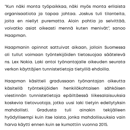
”Kun näki monta työpaikkaa, näki myös monta erilaista
organisaatiota ja tapaa johtaa. Joskus tuli tilanteita,
joita en niellyt purematta. Aloin pohtia ja selvittää,
voivatko asiat oikeasti mennä kuten menivät”, sanoo
Haapman.
Haapmanin opinnot sattuivat aikaan, jolloin Suomessa
oli tullut voimaan työntekijöiden tietosuojaa säätelevä
ns. Lex Nokia. Laki antoi työnantajalle oikeuden seurata
verkon käyttäjien tunnistetietoja tietyillä ehdoilla.
Haapman käsitteli gradussaan työnantajan oikeutta
käsitellä työntekijöiden henkilökohtaisen sähköisen
viestinnän tunnistetietoja epäiltäessä liikesalaisuuksia
koskevia tietovuotoja, jotka uusi laki tietyin edellytyksin
mahdollisti. Gradusta tuli ainakin tekijälleen
hyödyllisempi kuin itse laista, jonka mahdollisuuksia vain
harva käytti ennen kuin se kumottiin vuonna 2015.