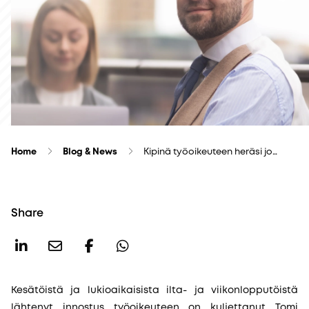
Home
Blog & News
Kipinä työoikeuteen heräsi jo…
Share
Kesätöistä ja lukioaikaisista ilta- ja viikonlopputöistä
lähtenyt innostus työoikeuteen on kuljettanut Tomi